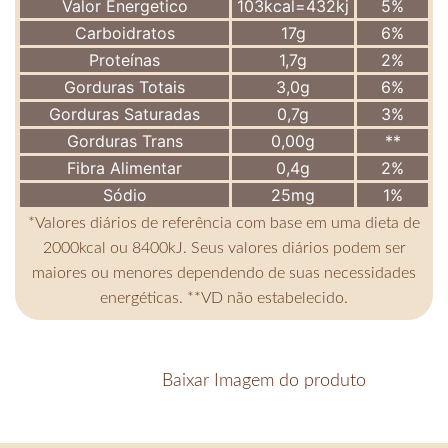
Valor Energetico
103kcal=432kj
5%
Carboidratos
17g
6%
Proteínas
1,7g
2%
Gorduras Totais
3,0g
6%
Gorduras Saturadas
0,7g
3%
Gorduras Trans
0,00g
**
Fibra Alimentar
0,4g
2%
Sódio
25mg
1%
*Valores diários de referência com base em uma dieta de
2000kcal ou 8400kJ. Seus valores diários podem ser
maiores ou menores dependendo de suas necessidades
energéticas. **VD não estabelecido.
Baixar Imagem do produto