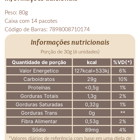
Peso: 80g
Caixa com 14 pacotes
Código de Barras: 7898008710174
Informações nutricionais
Porção de 30g (6 unidades)
Quantidade de porção
kcal
%VD(*)
Valor Energetico
127kcal=533kj
6%
Carboidratos
29g
10%
Proteínas
<0,5g
1%
Gorduras Totais
1,3g
2%
Gorduras Saturadas
0,32g
1%
Gorduras Trans
0g
**
Fibra Alimentar
0,53g
2%
Sódio
89mg
4%
*Valores diários de referência com base em uma dieta de