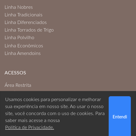
Linha Nobres
Linha Tradicionais
Linha Diferenciados
Linha Torrados de Trigo
Linha Polvilho
Linha Econômicos
Linha Amendoins
ACESSOS
Área Restrita
Politica de Privacidade
Usamos cookies para personalizar e melhorar
sua experiência em nosso site. Ao usar o nosso
Desenvolvimento
site, você concorda com o uso de cookies. Para
Entendi
saber mais acesse a nossa
Política de Privacidade.