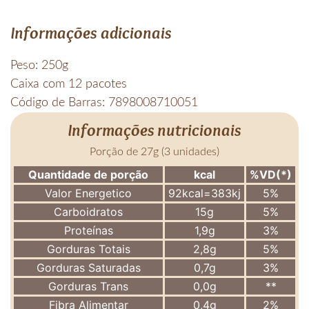
Informações adicionais
Peso: 250g
Caixa com 12 pacotes
Código de Barras: 7898008710051
Informações nutricionais
Porção de 27g (3 unidades)
Quantidade de porção
kcal
%VD(*)
Valor Energetico
92kcal=383kj
5%
Carboidratos
15g
5%
Proteínas
1,9g
3%
Gorduras Totais
2,8g
5%
Gorduras Saturadas
0,7g
3%
Gorduras Trans
0,0g
**
Fibra Alimentar
0,4g
2%