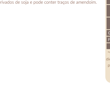
derivados de soja e pode conter traços de amendoim.
G
F
*
di
p