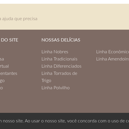
 ajuda que precisa
DO SITE
NOSSAS DELÍCIAS
Linha Nobres
Linha Econômic
sa
Linha Tradicionais
Linha Amendoin
rtual
Linha Diferenciados
entantes
Linha Torrados de
ogo
Trigo
to
Linha Polvilho
 nosso site. Ao usar o nosso site, você concorda com o uso de c