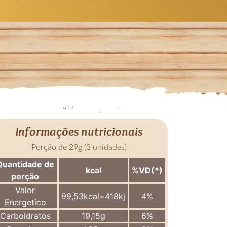
Informações nutricionais
Porção de 29g (3 unidades)
Quantidade de
kcal
%VD(*)
porção
Valor
99,53kcal=418kj
4%
Energetico
Carboidratos
19,15g
6%