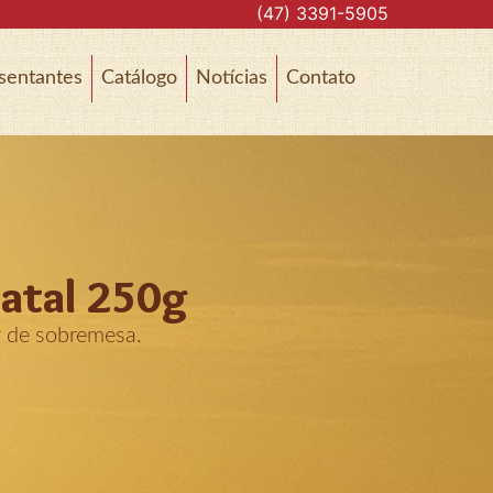
(47) 3391-5905
sentantes
Catálogo
Notícias
Contato
Natal 250g
r de sobremesa.