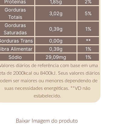
Proteínas
1,85g
2%
Gorduras
3,02g
5%
Totais
Gorduras
0,39g
1%
Saturadas
orduras Trans
0,00g
**
ibra Alimentar
0,39g
1%
Sódio
29,09mg
1%
Valores diários de referência com base em uma
eta de 2000kcal ou 8400kJ. Seus valores diários
odem ser maiores ou menores dependendo de
suas necessidades energéticas. **VD não
estabelecido.
Baixar Imagem do produto